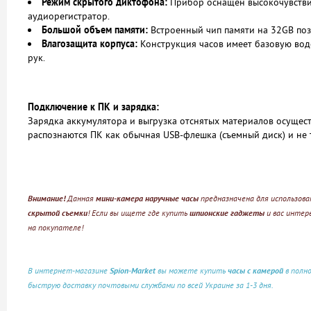
Режим скрытого диктофона:
Прибор оснащен высокочувстви
аудиорегистратор.
Большой объем памяти:
Встроенный чип памяти на 32GB поз
Влагозащита корпуса:
Конструкция часов имеет базовую вод
рук.
Подключение к ПК и зарядка:
Зарядка аккумулятора и выгрузка отснятых материалов осущест
распознаются ПК как обычная USB-флешка (съемный диск) и не
Внимание!
Данная
мини-камера наручные часы
предназначена для использова
скрытой съемки
! Если вы ищете где купить
шпионские гаджеты
и вас инте
на покупателе!
В интернет-магазине
Spion-Market
вы можете купить
часы с камерой
в полно
быструю доставку почтовыми службами по всей Украине за 1-3 дня.