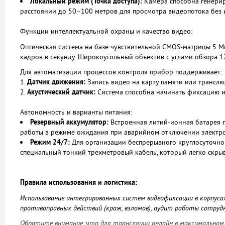
Локальный режим (Точка доступа):
Камера способна генерир
расстоянии до 50–100 метров для просмотра видеопотока без 
Функции интеллектуальной охраны и качество видео:
Оптическая система на базе чувствительной CMOS-матрицы 5 Мп
кадров в секунду. Широкоугольный объектив с углами обзора 
Для автоматизации процессов контроля прибор поддерживает:
Датчик движения:
Запись видео на карту памяти или трансля
Акустический датчик:
Система способна начинать фиксацию ил
Автономность и варианты питания:
Резервный аккумулятор:
Встроенная литий-ионная батарея п
работы в режиме ожидания при аварийном отключении электро
Режим 24/7:
Для организации беспрерывного круглосуточног
специальный тонкий трехметровый кабель, который легко скры
Правила использования и логистика:
Использование интегрированных систем видеофиксации в корпуса
противоправных действий (краж, взломов), аудит работы сотрудн
Обратите внимание, что для трансляции онлайн в максимальном 